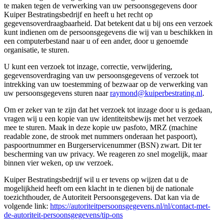
te maken tegen de verwerking van uw persoonsgegevens door
Kuiper Bestratingsbedrijf en heeft u het recht op
gegevensoverdraagbaarheid. Dat betekent dat u bij ons een verzoek
kunt indienen om de persoonsgegevens die wij van u beschikken in
een computerbestand naar u of een ander, door u genoemde
organisatie, te sturen.
U kunt een verzoek tot inzage, correctie, verwijdering,
gegevensoverdraging van uw persoonsgegevens of verzoek tot
intrekking van uw toestemming of bezwaar op de verwerking van
uw persoonsgegevens sturen naar
raymond@kuiperbestrating.nl
.
Om er zeker van te zijn dat het verzoek tot inzage door u is gedaan,
vragen wij u een kopie van uw identiteitsbewijs met het verzoek
mee te sturen. Maak in deze kopie uw pasfoto, MRZ (machine
readable zone, de strook met nummers onderaan het paspoort),
paspoortnummer en Burgerservicenummer (BSN) zwart. Dit ter
bescherming van uw privacy. We reageren zo snel mogelijk, maar
binnen vier weken, op uw verzoek.
Kuiper Bestratingsbedrijf wil u er tevens op wijzen dat u de
mogelijkheid heeft om een klacht in te dienen bij de nationale
toezichthouder, de Autoriteit Persoonsgegevens. Dat kan via de
volgende link:
https://autoriteitpersoonsgegevens.nl/nl/contact-met-
de-autoriteit-persoonsgegevens/tip-ons